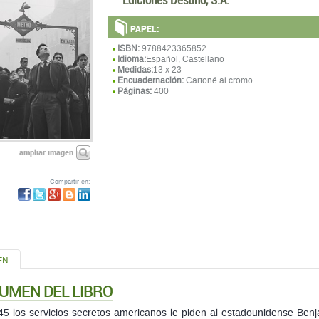
PAPEL:
ISBN:
9788423365852
Idioma:
Español, Castellano
Medidas:
13 x 23
Encuadernación:
Cartoné al cromo
Páginas:
400
ampliar imagen
Compartir en:
EN
UMEN DEL LIBRO
5 los servicios secretos americanos le piden al estadounidense Be