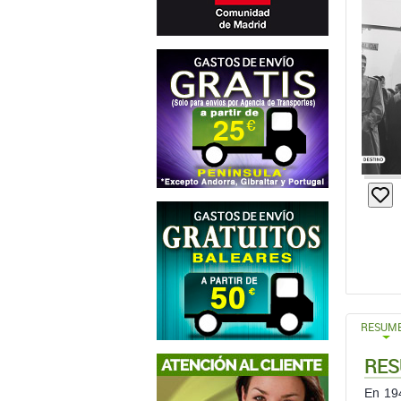
RESUM
RES
En 194