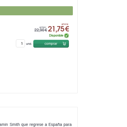
21,75 €
ahora:
antes:
22,90 €
Disponible
comprar
und.
njamin Smith que regrese a España para