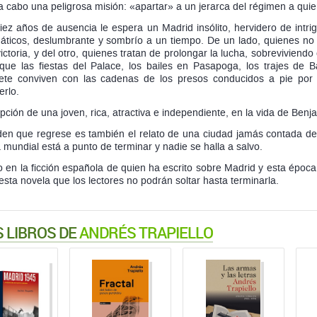
 a cabo una peligrosa misión: «apartar» a un jerarca del régimen a quie
iez años de ausencia le espera un Madrid insólito, hervidero de intriga
áticos, deslumbrante y sombrío a un tiempo. De un lado, quienes no e
victoria, y del otro, quienes tratan de prolongar la lucha, sobrevivien
que las fiestas del Palace, los bailes en Pasapoga, los trajes de 
ete conviven con las cadenas de los presos conducidos a pie por l
erlo.
upción de una joven, rica, atractiva e independiente, en la vida de Benja
en que regrese es también el relato de una ciudad jamás contada de
 mundial está a punto de terminar y nadie se halla a salvo.
o en la ficción española de quien ha escrito sobre Madrid y esta época 
sta novela que los lectores no podrán soltar hasta terminarla.
 LIBROS DE
ANDRÉS TRAPIELLO