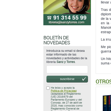
llevar
Tras d
diplom
de la 
en la 
Manol
estrap
BOLETÍN DE
La irr
NOVEDADES
Me pid
Introduzca su email si desea
guerra
estar informado de las
novedades y actividades de la
Un hit
librería
Sanz y Torres
.
suma e
suscribirse
OTROS
He leído y acepto la
Política de Privacidad
(adaptada al Reglamento
(UE) 2016/679 del
Parlamento Europeo y del
Consejo, de 27 de abril de
2016, mas conocido como
Reglamento General de