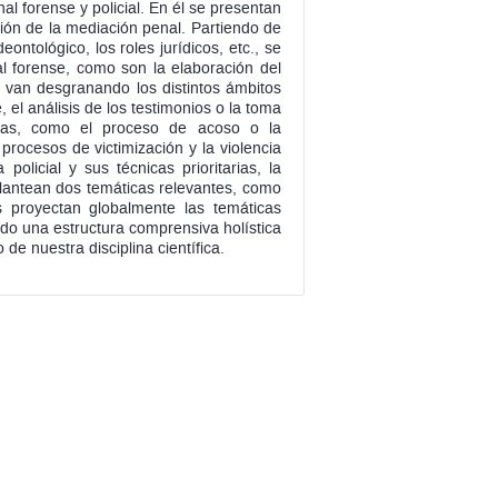
nal forense y policial. En él se presentan
ción de la mediación penal. Partiendo de
ontológico, los roles jurídicos, etc., se
al forense, como son la elaboración del
e van desgranando los distintos ámbitos
 el análisis de los testimonios o la toma
osas, como el proceso de acoso o la
 procesos de victimización y la violencia
olicial y sus técnicas prioritarias, la
e plantean dos temáticas relevantes, como
os proyectan globalmente las temáticas
ndo una estructura comprensiva holística
 de nuestra disciplina científica.