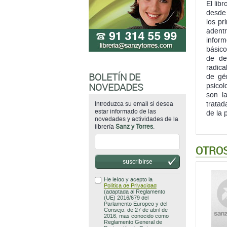
El lib
desde 
los pr
adentr
inform
básico
de de
radica
BOLETÍN DE
de gén
NOVEDADES
psicol
son la
Introduzca su email si desea
tratad
estar informado de las
de la 
novedades y actividades de la
librería
Sanz y Torres
.
OTROS
suscribirse
He leído y acepto la
Política de Privacidad
(adaptada al Reglamento
(UE) 2016/679 del
Parlamento Europeo y del
Consejo, de 27 de abril de
2016, mas conocido como
Reglamento General de