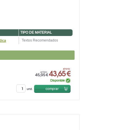
TIPO DE MATERIAL
dica
Textos Recomendados
43,65 €
ahora:
antes:
45,95 €
Disponible
comprar
und.