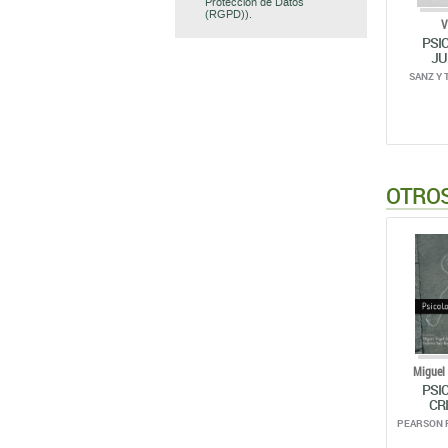
Protección de Datos
(RGPD)).
V
PSI
JU
SANZ Y 
OTROS
Miguel 
PSI
CR
PEARSON 