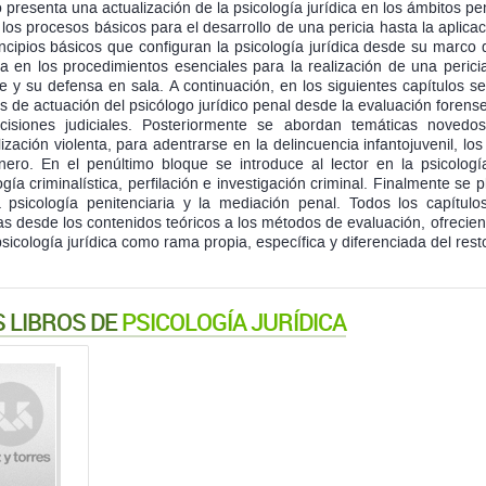
ro presenta una actualización de la psicología jurídica en los ámbitos pe
los procesos básicos para el desarrollo de una pericia hasta la aplica
incipios básicos que configuran la psicología jurídica desde su marco de
a en los procedimientos esenciales para la realización de una perici
e y su defensa en sala. A continuación, en los siguientes capítulos s
s de actuación del psicólogo jurídico penal desde la evaluación forense,
cisiones judiciales. Posteriormente se abordan temáticas noved
lización violenta, para adentrarse en la delincuencia infantojuvenil, los
ero. En el penúltimo bloque se introduce al lector en la psicología p
ogía criminalística, perfilación e investigación criminal. Finalmente s
 psicología penitenciaria y la mediación penal. Todos los capítul
as desde los contenidos teóricos a los métodos de evaluación, ofrecie
psicología jurídica como rama propia, específica y diferenciada del resto
 LIBROS DE
PSICOLOGÍA JURÍDICA