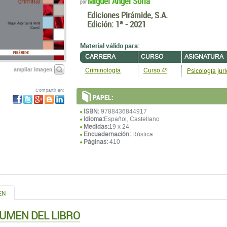
Miguel Ángel Soria
por
Ediciones Pirámide, S.A.
Edición:
1ª - 2021
Material válido para:
CARRERA
CURSO
ASIGNATURA
ampliar imagen
Psicología jurí
Criminología
Curso 4º
Compartir en:
PAPEL:
ISBN:
9788436844917
Idioma:
Español, Castellano
Medidas:
19 x 24
Encuadernación:
Rústica
Páginas:
410
EN
UMEN DEL LIBRO