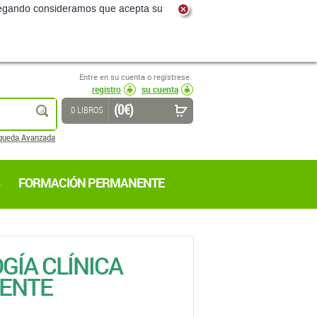
navegando consideramos que acepta su
Entre en su cuenta o regístrese.
registro
su cuenta
(0 €)
buscar
0 LIBROS
queda Avanzada
FORMACIÓN PERMANENTE
GÍA CLÍNICA
CENTE