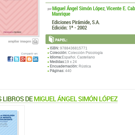
Miguel Ángel Simón López
Vicente E. Cab
,
por
Manrique
Ediciones Pirámide, S.A.
Edición:
1ª - 2002
PAPEL:
ampliar imagen
ISBN:
9788436815771
Colección:
Colección Psicología
Compartir en:
Idioma:
Español, Castellano
Medidas:
19 x 24
Encuadernación:
Rústica
Páginas:
440
 LIBROS DE
MIGUEL ÁNGEL SIMÓN LÓPEZ