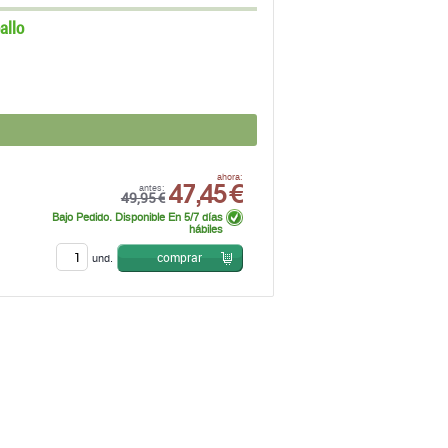
allo
47,45 €
ahora:
antes:
49,95 €
Bajo Pedido. Disponible En 5/7 días
hábiles
comprar
und.