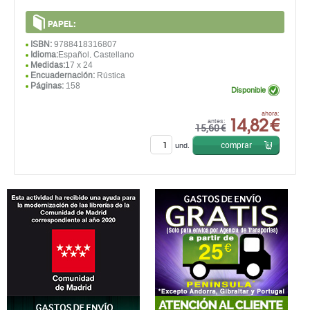
PAPEL:
ISBN:
9788418316807
Idioma:
Español, Castellano
Medidas:
17 x 24
Encuadernación:
Rústica
Páginas:
158
Disponible
14,82 €
ahora:
antes:
15,60 €
comprar
und.