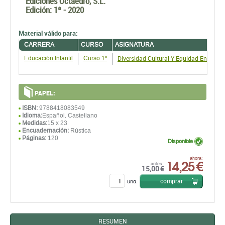
Ediciones Octaedro, S.L.
Edición:
1ª - 2020
Material válido para:
CARRERA
CURSO
ASIGNATURA
Diversidad Cultural Y Equidad En La Es
Educación Infantil
Curso 1º
PAPEL:
ISBN:
9788418083549
Idioma:
Español, Castellano
Medidas:
15 x 23
Encuadernación:
Rústica
Páginas:
120
Disponible
14,25 €
ahora:
antes:
15,00 €
comprar
und.
RESUMEN