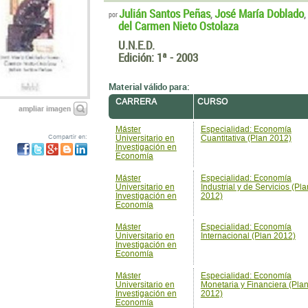
Julián Santos Peñas
José María Doblado
,
,
por
del Carmen Nieto Ostolaza
U.N.E.D.
Edición:
1ª - 2003
Material válido para:
CARRERA
CURSO
ampliar imagen
Máster
Especialidad: Economía
Compartir en:
Universitario en
Cuantitativa (Plan 2012)
Investigación en
Economía
Máster
Especialidad: Economía
Universitario en
Industrial y de Servicios (Pla
Investigación en
2012)
Economía
Máster
Especialidad: Economía
Universitario en
Internacional (Plan 2012)
Investigación en
Economía
Máster
Especialidad: Economía
Universitario en
Monetaria y Financiera (Pla
Investigación en
2012)
Economía