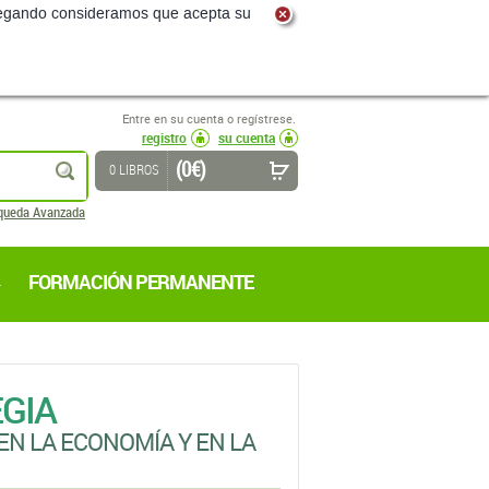
navegando consideramos que acepta su
Entre en su cuenta o regístrese.
registro
su cuenta
(0 €)
buscar
0 LIBROS
queda Avanzada
FORMACIÓN PERMANENTE
GIA
EN LA ECONOMÍA Y EN LA