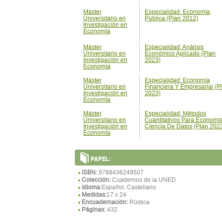
Máster
Especialidad: Economía
Universitario en
Pública (Plan 2012)
Investigación en
Economía
Máster
Especialidad: Análisis
Universitario en
Económico Aplicado (Plan
Investigación en
2023)
Economía
Máster
Especialidad: Economía
Universitario en
Financiera Y Empresarial (P
Investigación en
2023)
Economía
Máster
Especialidad: Métodos
Universitario en
Cuantitativos Para Economí
Investigación en
Ciencia De Datos (Plan 202
Economía
PAPEL:
ISBN:
9788436249507
Colección:
Cuadernos de la UNED
Idioma:
Español, Castellano
Medidas:
17 x 24
Encuadernación:
Rústica
Páginas:
432