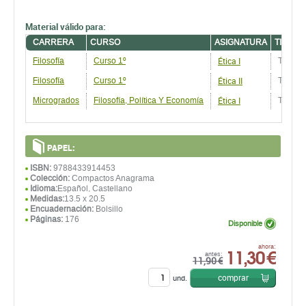
Material válido para:
CARRERA
CURSO
ASIGNATURA
TIPO D
Ética I
Filosofía
Curso 1º
Textos
Ética II
Filosofía
Curso 1º
Textos
Ética I
Microgrados
Filosofía, Política Y Economía
Textos
PAPEL:
ISBN:
9788433914453
Colección:
Compactos Anagrama
Idioma:
Español, Castellano
Medidas:
13.5 x 20.5
Encuadernación:
Bolsillo
Páginas:
176
Disponible
11,30 €
ahora:
antes:
11,90 €
comprar
und.