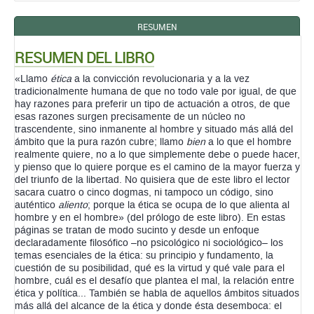
RESUMEN
RESUMEN DEL LIBRO
«Llamo
ética
a la convicción revolucionaria y a la vez
tradicionalmente humana de que no todo vale por igual, de que
hay razones para preferir un tipo de actuación a otros, de que
esas razones surgen precisamente de un núcleo no
trascendente, sino inmanente al hombre y situado más allá del
ámbito que la pura razón cubre; llamo
bien
a lo que el hombre
realmente quiere, no a lo que simplemente debe o puede hacer,
y pienso que lo quiere porque es el camino de la mayor fuerza y
del triunfo de la libertad. No quisiera que de este libro el lector
sacara cuatro o cinco dogmas, ni tampoco un código, sino
auténtico
aliento
; porque la ética se ocupa de lo que alienta al
hombre y en el hombre» (del prólogo de este libro). En estas
páginas se tratan de modo sucinto y desde un enfoque
declaradamente filosófico –no psicológico ni sociológico– los
temas esenciales de la ética: su principio y fundamento, la
cuestión de su posibilidad, qué es la virtud y qué vale para el
hombre, cuál es el desafío que plantea el mal, la relación entre
ética y política... También se habla de aquellos ámbitos situados
más allá del alcance de la ética y donde ésta desemboca: el