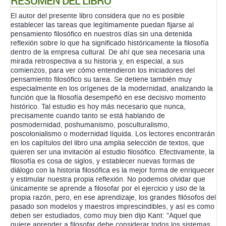
RESUMEN DEL LIBRO
El autor del presente libro considera que no es posible
establecer las tareas que legítimamente puedan fijarse al
pensamiento filosófico en nuestros días sin una detenida
reflexión sobre lo que ha significado históricamente la filosofía
dentro de la empresa cultural. De ahí que sea necesaria una
mirada retrospectiva a su historia y, en especial, a sus
comienzos, para ver cómo entendieron los iniciadores del
pensamiento filosófico su tarea. Se detiene también muy
especialmente en los orígenes de la modernidad, analizando la
función que la filosofía desempeñó en ese decisivo momento
histórico. Tal estudio es hoy más necesario que nunca,
precisamente cuando tanto se está hablando de
posmodernidad, poshumanismo, posculturalismo,
poscolonialismo o modernidad líquida. Los lectores encontrarán
en los capítulos del libro una amplia selección de textos, que
quieren ser una invitación al estudio filosófico. Efectivamente, la
filosofía es cosa de siglos, y establecer nuevas formas de
diálogo con la historia filosófica es la mejor forma de enriquecer
y estimular nuestra propia reflexión. No podemos olvidar que
únicamente se aprende a filosofar por el ejercicio y uso de la
propia razón, pero, en ese aprendizaje, los grandes filósofos del
pasado son modelos y maestros imprescindibles, y así es como
deben ser estudiados, como muy bien dijo Kant: "Aquel que
quiere aprender a filosofar debe considerar todos los sistemas