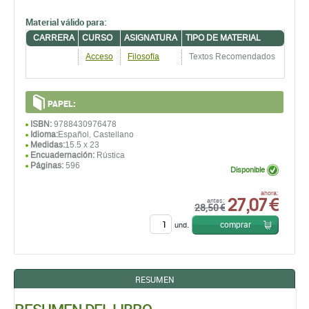
Material válido para:
CARRERA
CURSO
ASIGNATURA
TIPO DE MATERIAL
Acceso
Filosofía
Textos Recomendados
PAPEL:
ISBN:
9788430976478
Idioma:
Español, Castellano
Medidas:
15.5 x 23
Encuadernación:
Rústica
Páginas:
596
Disponible
27,07 €
ahora:
antes:
28,50 €
comprar
und.
RESUMEN