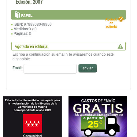
Edición:
2007
PAPEL:
Agotado
en
ISBN:
9788808048950
editorial
Medidas:
0 x 0
Páginas:
0
Agotado en editorial
Escriba a continuación su email y le avisaremos cuando esté
disponible.
Email:
enviar