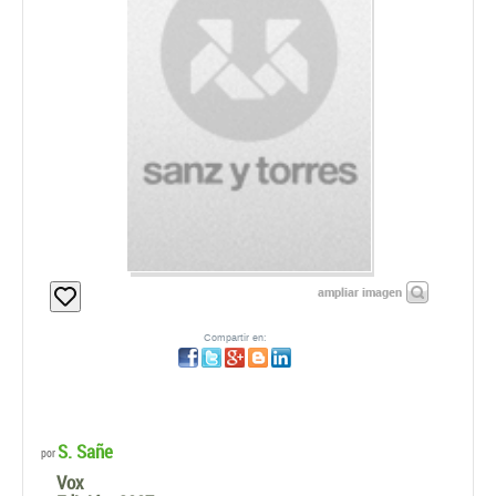
ampliar imagen
Compartir en:
S. Sañe
por
Vox