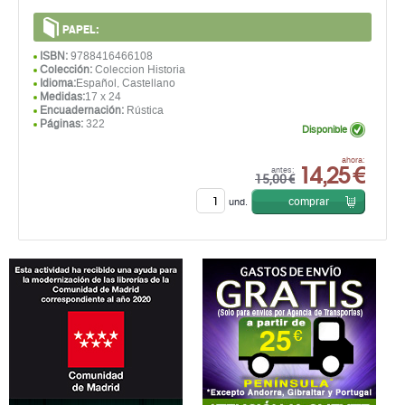
PAPEL:
ISBN:
9788416466108
Colección:
Coleccion Historia
Idioma:
Español, Castellano
Medidas:
17 x 24
Encuadernación:
Rústica
Páginas:
322
Disponible
14,25 €
ahora:
antes:
15,00 €
comprar
und.