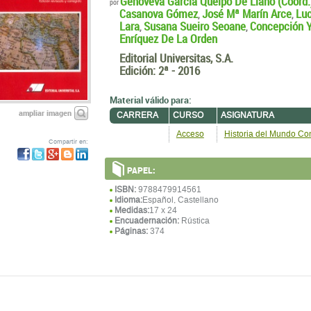
Genoveva García Queipo De Llano (Coord.
por
Casanova Gómez
José Mª Marín Arce
Luc
,
,
Lara
Susana Sueiro Seoane
Concepción Y
,
,
Enríquez De La Orden
Editorial Universitas, S.A.
Edición:
2ª - 2016
Material válido para:
ampliar imagen
CARRERA
CURSO
ASIGNATURA
Acceso
Historia del Mundo C
Compartir en:
PAPEL:
ISBN:
9788479914561
Idioma:
Español, Castellano
Medidas:
17 x 24
Encuadernación:
Rústica
Páginas:
374