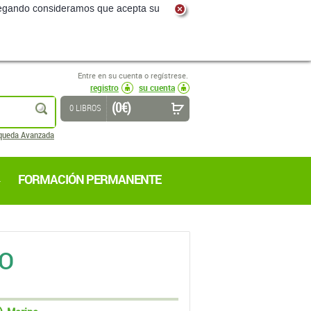
navegando consideramos que acepta su
Entre en su cuenta o regístrese.
registro
su cuenta
(0 €)
buscar
0 LIBROS
queda Avanzada
FORMACIÓN PERMANENTE
DO