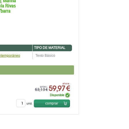
)
Marina
,
ía Rivas
barra
TIPO DE MATERIAL
ontemporáneo
Texto Básico
59,97 €
ahora:
antes:
63,13 €
Disponible
comprar
und.