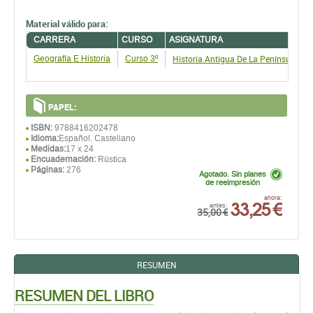
Material válido para:
CARRERA
CURSO
ASIGNATURA
Historia Antigua De La Península Ibéri
Geografía E Historia
Curso 3º
PAPEL:
ISBN:
9788416202478
Idioma:
Español, Castellano
Medidas:
17 x 24
Encuadernación:
Rústica
Páginas:
276
Agotado. Sin planes
de reeimpresión
33,25 €
ahora:
antes:
35,00 €
RESUMEN
RESUMEN DEL LIBRO