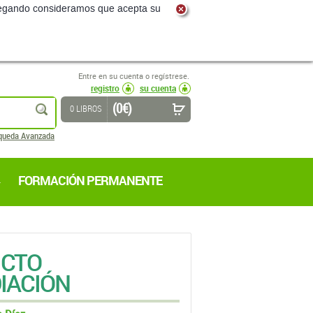
navegando consideramos que acepta su
Entre en su cuenta o regístrese.
registro
su cuenta
(0 €)
buscar
0 LIBROS
queda Avanzada
FORMACIÓN PERMANENTE
ICTO
IACIÓN