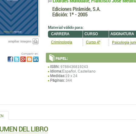
Lourdes Munduate
Francisco José Medin
,
por
Ediciones Pirámide, S.A.
Edición:
1ª - 2005
Material válido para:
CARRERA
CURSO
ASIGNATURA
ampliar imagen
Psicología jurí
Criminología
Curso 4º
Compartir en:
PAPEL:
ISBN:
9788436819243
Idioma:
Español, Castellano
Medidas:
19 x 24
Páginas:
344
EN
UMEN DEL LIBRO