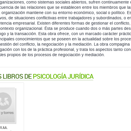
ganizaciones, como sistemas sociales abiertos, sufren continuamente c
uencia de las relaciones que se establecen entre los miembros que la
organización mantiene con su entorno económico, social o político. Es h
ivos, de situaciones conflictivas entre trabajadores y subordinados, o 
encia empresarial. Existen diferentes formas de gestionar el conflicto,
contexto organizacional. Ésta se produce cuando dos o más partes des
logo y la transacción. Esta obra ofrece, con un marcado carácter práctic
incipales conocimientos que se poseen en la actualidad sobre los proce
gestión del conflicto, la negociación y la mediación. La obra compagina
igación con los de la práctica profesional, y trata los aspectos tanto 
ales propios de los procesos de negociación y mediación.
 LIBROS DE
PSICOLOGÍA JURÍDICA
V.AA.