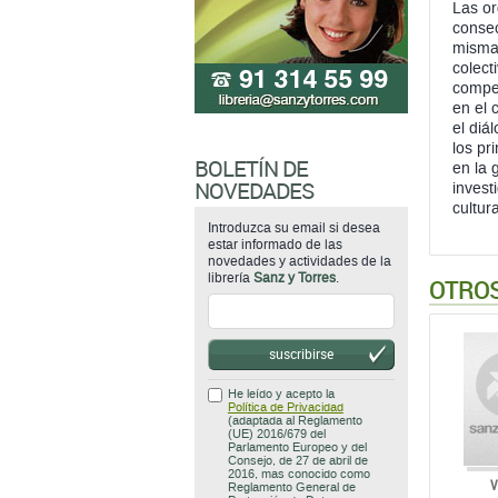
Las or
consec
misma 
colect
compet
en el 
el diá
los pr
BOLETÍN DE
en la 
NOVEDADES
invest
cultur
Introduzca su email si desea
estar informado de las
novedades y actividades de la
librería
Sanz y Torres
.
OTROS
suscribirse
He leído y acepto la
Política de Privacidad
(adaptada al Reglamento
(UE) 2016/679 del
Parlamento Europeo y del
Consejo, de 27 de abril de
2016, mas conocido como
V
Reglamento General de