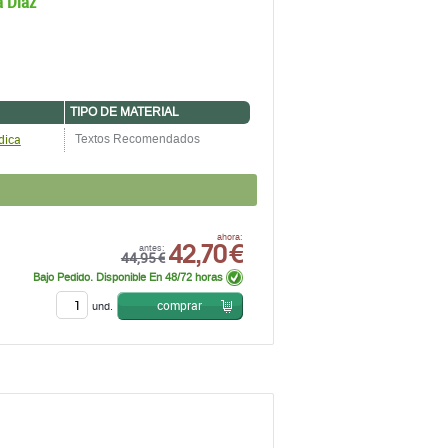
a Díaz
TIPO DE MATERIAL
dica
Textos Recomendados
42,70 €
ahora:
antes:
44,95 €
Bajo Pedido. Disponible En 48/72 horas
comprar
und.