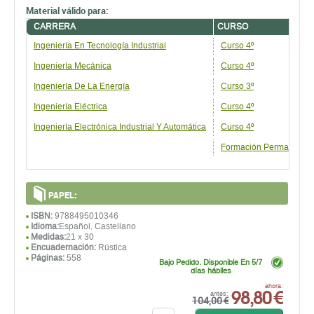
Material válido para:
CARRERA
CURSO
Ingeniería En Tecnología Industrial
Curso 4º
Ingeniería Mecánica
Curso 4º
Ingeniería De La Energía
Curso 3º
Ingeniería Eléctrica
Curso 4º
Ingeniería Electrónica Industrial Y Automática
Curso 4º
Formación Permanente
PAPEL:
ISBN:
9788495010346
Idioma:
Español, Castellano
Medidas:
21 x 30
Encuadernación:
Rústica
Páginas:
558
Bajo Pedido. Disponible En 5/7
días hábiles
98,80 €
ahora:
antes:
104,00 €