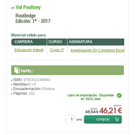
Val Poultney
por
Routledge
Edición:
1ª - 2017
Material válido para:
CARRERA
CURSO
ASIGNATURA
Investigación En Contextos Escolares
Educación Infantil
Curso 2º
PAPEL:
ISBN:
9781911106463
Medidas:
0 x 0
Encuadernación:
Rústica
Páginas:
102
Libro de importación. Disponible
en 15/21 días
46,21 €
ahora:
antes:
48,64 €
comprar
und.