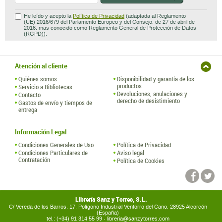
He leído y acepto la
Política de Privacidad
(adaptada al Reglamento
(UE) 2016/679 del Parlamento Europeo y del Consejo, de 27 de abril de
2016, mas conocido como Reglamento General de Protección de Datos
(RGPD)).
Atención al cliente
Quiénes somos
Disponibilidad y garantía de los
productos
Servicio a Bibliotecas
Devoluciones, anulaciones y
Contacto
derecho de desistimiento
Gastos de envío y tiempos de
entrega
Información Legal
Condiciones Generales de Uso
Política de Privacidad
Condiciones Particulares de
Aviso legal
Contratación
Política de Cookies
Librería Sanz y Torres, S.L.
C/ Vereda de los Barros, 17. Polígono Industrial Ventorro del Cano. 28925 Alcorcón
(España)
tel.: (+34) 91 314 55 99 ·
libreria@sanzytorres.com