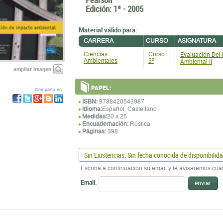
Edición:
1ª - 2005
Material válido para:
CARRERA
CURSO
ASIGNATURA
Evaluación Del
Ciencias
Curso
Ambientales
3º
Ambiental II
ampliar imagen
PAPEL:
Compartir en:
ISBN:
9788420543987
Idioma:
Español, Castellano
Medidas:
20 x 25
Encuadernación:
Rústica
Páginas:
398
Sin Existencias. Sin fecha conocida de disponibilid
Escriba a continuación su email y le avisaremos cua
Email:
enviar