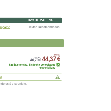
TIPO DE MATERIAL
 Impacto
Textos Recomendados
44,37 €
ahora:
antes:
46,70 €
Sin Existencias. Sin fecha conocida de
disponibilidad
ad
ndo esté disponible.