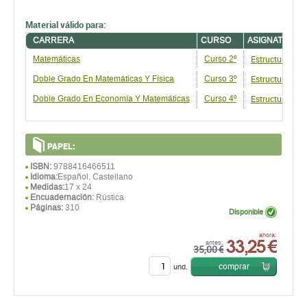
Material válido para:
CARRERA
CURSO
ASIGNATURA
Estructuras Al
Matemáticas
Curso 2º
Estructuras Al
Doble Grado En Matemáticas Y Física
Curso 3º
Estructuras Al
Doble Grado En Economí­a Y Matemáticas
Curso 4º
PAPEL:
ISBN:
9788416466511
Idioma:
Español, Castellano
Medidas:
17 x 24
Encuadernación:
Rústica
Páginas:
310
Disponible
33,25 €
ahora:
antes:
35,00 €
comprar
und.