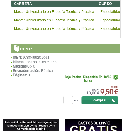
CARRERA
CURSO
Máster Universitario en Filosofía Teórica y Práctica
Especialidad: Filos
Máster Universitario en Filosofía Teórica y Práctica
Especialidad: Hist
Máster Universitario en Filosofía Teórica y Práctica
Especialidad: Lógic
PAPEL:
ISBN:
9788499201061
Idioma:
Español, Castellano
Medidas:
0 x 0
Encuadernación:
Rústica
Páginas:
0
Bajo Pedido. Disponible En 48/72
horas
9,50 €
ahora:
antes:
10,00 €
comprar
und.