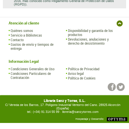
2016, mas conocido como Reglamento General de Protección de Datos
(RGPD)).
Atención al cliente
Quiénes somos
Disponibilidad y garantía de los
productos
Servicio a Bibliotecas
Devoluciones, anulaciones y
Contacto
derecho de desistimiento
Gastos de envío y tiempos de
entrega
Información Legal
Condiciones Generales de Uso
Política de Privacidad
Condiciones Particulares de
Aviso legal
Contratación
Política de Cookies
Librería Sanz y Torres, S.L.
C/ Vereda de los Barros, 17. Polígono Industrial Ventorro del Cano. 28925 Alcorcón
(España)
tel.: (+34) 91 314 55 99 ·
libreria@sanzytorres.com
Hospedaje y Desarrollo: