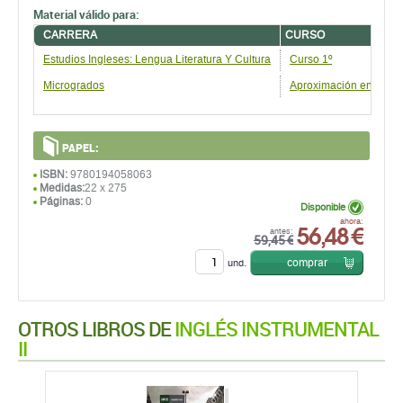
Material válido para:
CARRERA
CURSO
Estudios Ingleses: Lengua Literatura Y Cultura
Curso 1º
Microgrados
Aproximación en estudi
PAPEL:
ISBN:
9780194058063
Medidas:
22 x 275
Páginas:
0
Disponible
56,48 €
ahora:
antes:
59,45 €
comprar
und.
OTROS LIBROS DE
INGLÉS INSTRUMENTAL
II