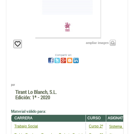
ampliar imagen
Compartir en:
por
Tirant Lo Blanch, S.L.
Edición:
1ª - 2020
Material válido para:
CARRERA
CURSO
ASIGNATURA
Sistema Público
Trabajo Social
Curso 2º