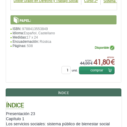
Sistema Público
Doble Grado en Derecho y Trabajo Social
Curso 2º
PAPEL:
ISBN:
9788413553849
Idioma:
Español, Castellano
Medidas:
17 x 24
Encuadernación:
Rústica
Páginas:
508
Disponible
41,80 €
ahora:
antes:
44,00 €
comprar
und.
ÍNDICE
ÍNDICE
Presentación 23
Capítulo 1
Los servicios sociales: sistema público de bienestar social