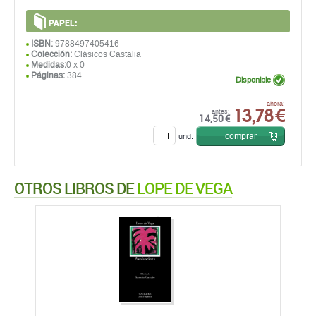
PAPEL:
ISBN:
9788497405416
Colección:
Clásicos Castalia
Medidas:
0 x 0
Páginas:
384
Disponible
13,78 €
ahora:
antes:
14,50 €
comprar
und.
OTROS LIBROS DE
LOPE DE VEGA