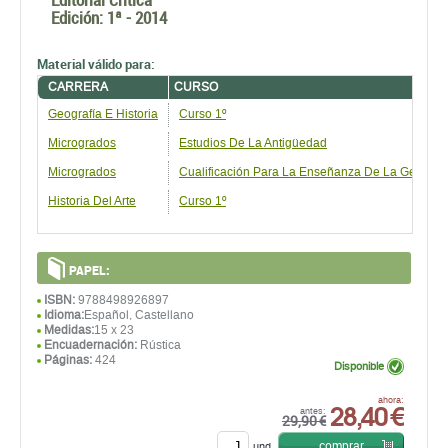
Edición:
1ª - 2014
Material válido para:
CARRERA
CURSO
Geografía E Historia
Curso 1º
Microgrados
Estudios De La Antigüedad
Microgrados
Cualificación Para La Enseñanza De La Geografía,
Historia Del Arte
Curso 1º
PAPEL:
ISBN:
9788498926897
Idioma:
Español, Castellano
Medidas:
15 x 23
Encuadernación:
Rústica
Páginas:
424
Disponible
28,40 €
ahora:
antes:
29,90 €
comprar
und.