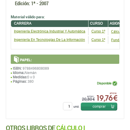
Edición:
1ª - 2007
Material válido para:
CARRERA
CURSO
ASIGNATUR
Cálculo I
Ingeniería Electrónica Industrial Y Automática
Curso 1º
Fundamentos
Ingeniería En Tecnologías De La Información
Curso 1º
PAPEL:
ISBN:
9788496808089
Idioma:
Alemán
Medidas:
0 x 0
Páginas:
380
Disponible
19,76 €
ahora:
antes:
20,80 €
comprar
und.
OTROS LIBROS DE
CÁLCULO I