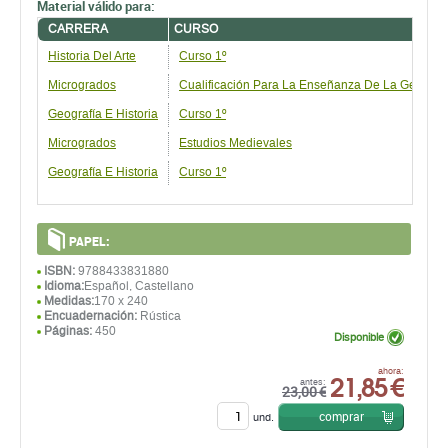
Material válido para:
CARRERA
CURSO
Historia Del Arte
Curso 1º
Microgrados
Cualificación Para La Enseñanza De La Geografía,
Geografía E Historia
Curso 1º
Microgrados
Estudios Medievales
Geografía E Historia
Curso 1º
PAPEL:
ISBN:
9788433831880
Idioma:
Español, Castellano
Medidas:
170 x 240
Encuadernación:
Rústica
Páginas:
450
Disponible
21,85 €
ahora:
antes:
23,00 €
comprar
und.