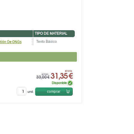
TIPO DE MATERIAL
tión De ONGs
Texto Básico
31,35 €
ahora:
antes:
33,00 €
Disponible
comprar
und.