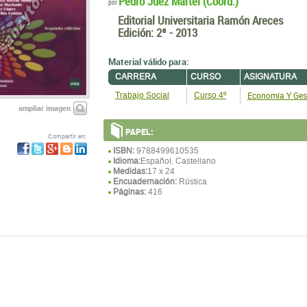
Pedro Juez Martel (Coord.)
por
Editorial Universitaria Ramón Areces
Edición:
2ª - 2013
Material válido para:
CARRERA
CURSO
ASIGNATURA
Economía Y Ges
Trabajo Social
Curso 4º
ampliar imagen
PAPEL:
Compartir en:
ISBN:
9788499610535
Idioma:
Español, Castellano
Medidas:
17 x 24
Encuadernación:
Rústica
Páginas:
416