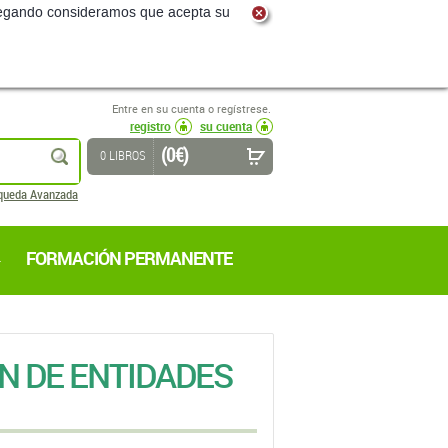
navegando consideramos que acepta su
Entre en su cuenta o regístrese.
registro
su cuenta
(0 €)
buscar
0 LIBROS
queda Avanzada
FORMACIÓN PERMANENTE
N DE ENTIDADES