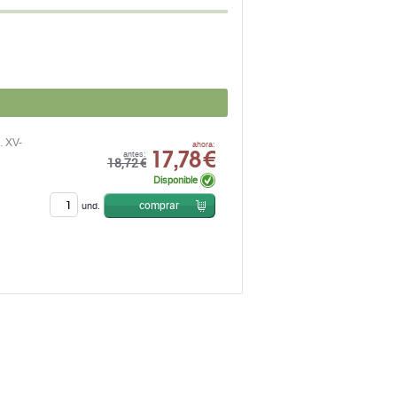
. XV-
17,78 €
ahora:
antes:
18,72 €
Disponible
comprar
und.