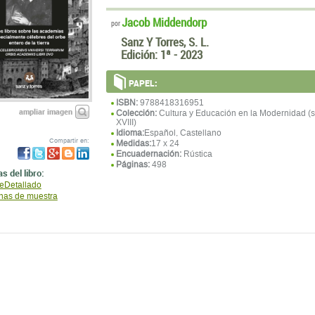
Jacob Middendorp
por
Sanz Y Torres, S. L.
Edición:
1ª - 2023
PAPEL:
ISBN:
9788418316951
ampliar imagen
Colección:
Cultura y Educación en la Modernidad (s
XVIII)
Idioma:
Español, Castellano
Compartir en:
Medidas:
17 x 24
Encuadernación:
Rústica
Páginas:
498
s del libro:
ceDetallado
nas de muestra