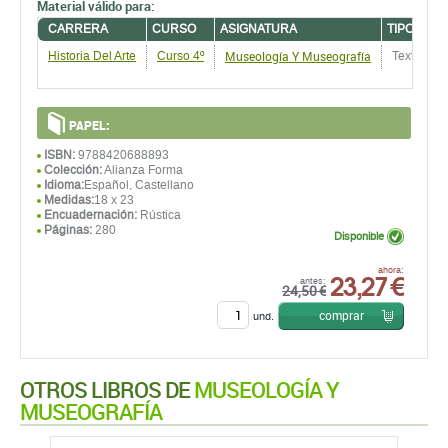
Material válido para:
CARRERA
CURSO
ASIGNATURA
TIPO DE 
Museología Y Museografía
Historia Del Arte
Curso 4º
Textos R
PAPEL:
ISBN:
9788420688893
Colección:
Alianza Forma
Idioma:
Español, Castellano
Medidas:
18 x 23
Encuadernación:
Rústica
Páginas:
280
Disponible
23,27 €
ahora:
antes:
24,50 €
comprar
und.
OTROS LIBROS DE
MUSEOLOGÍA Y
MUSEOGRAFÍA