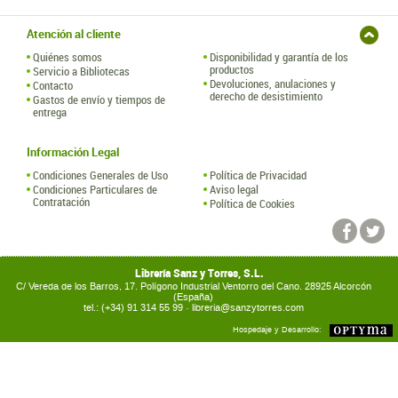
Atención al cliente
Quiénes somos
Disponibilidad y garantía de los
productos
Servicio a Bibliotecas
Devoluciones, anulaciones y
Contacto
derecho de desistimiento
Gastos de envío y tiempos de
entrega
Información Legal
Condiciones Generales de Uso
Política de Privacidad
Condiciones Particulares de
Aviso legal
Contratación
Política de Cookies
Librería Sanz y Torres, S.L.
C/ Vereda de los Barros, 17. Polígono Industrial Ventorro del Cano. 28925 Alcorcón
(España)
tel.: (+34) 91 314 55 99 ·
libreria@sanzytorres.com
Hospedaje y Desarrollo: