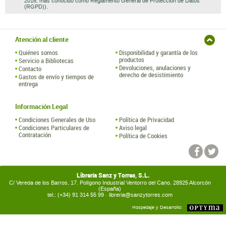
2016, mas conocido como Reglamento General de Protección de Datos
(RGPD)).
Atención al cliente
Quiénes somos
Disponibilidad y garantía de los
productos
Servicio a Bibliotecas
Devoluciones, anulaciones y
Contacto
derecho de desistimiento
Gastos de envío y tiempos de
entrega
Información Legal
Condiciones Generales de Uso
Política de Privacidad
Condiciones Particulares de
Aviso legal
Contratación
Política de Cookies
Librería Sanz y Torres, S.L.
C/ Vereda de los Barros, 17. Polígono Industrial Ventorro del Cano. 28925 Alcorcón
(España)
tel.: (+34) 91 314 55 99 ·
libreria@sanzytorres.com
Hospedaje y Desarrollo: