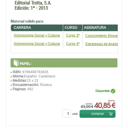
Editorial Trotta, S.A.
Edición:
1ª - 2013
Material válido para:
CARRERA
CURSO
ASIGNATURA
Conocimiento Etnográfico: 
Antropología Social y Cultural
Curso 3º
Estrategias de Analisis en 
Antropología Social y Cultural
Curso 4º
PAPEL:
ISBN:
9788498793826
Idioma:
Español, Castellano
Medidas:
15 x 23
Encuadernación:
Rústica
Páginas:
492
Disponible
40,85 €
ahora:
antes:
43,00 €
comprar
und.