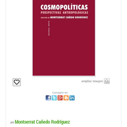
ampliar imagen
Compartir en:
Montserrat Cañedo Rodríguez
por