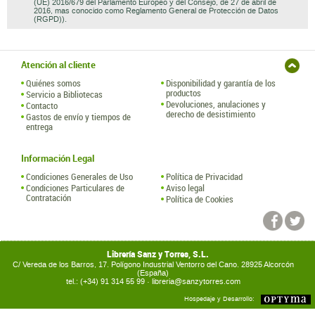
(UE) 2016/679 del Parlamento Europeo y del Consejo, de 27 de abril de
2016, mas conocido como Reglamento General de Protección de Datos
(RGPD)).
Atención al cliente
Quiénes somos
Disponibilidad y garantía de los
productos
Servicio a Bibliotecas
Devoluciones, anulaciones y
Contacto
derecho de desistimiento
Gastos de envío y tiempos de
entrega
Información Legal
Condiciones Generales de Uso
Política de Privacidad
Condiciones Particulares de
Aviso legal
Contratación
Política de Cookies
Librería Sanz y Torres, S.L.
C/ Vereda de los Barros, 17. Polígono Industrial Ventorro del Cano. 28925 Alcorcón
(España)
tel.: (+34) 91 314 55 99 ·
libreria@sanzytorres.com
Hospedaje y Desarrollo: