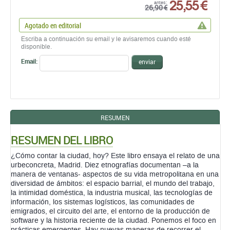
25,55 €
antes:
26,90 €
Agotado en editorial
Escriba a continuación su email y le avisaremos cuando esté
disponible.
Email:
enviar
RESUMEN
RESUMEN DEL LIBRO
¿Cómo contar la ciudad, hoy? Este libro ensaya el relato de una
urbeconcreta, Madrid. Diez etnografías documentan –a la
manera de ventanas- aspectos de su vida metropolitana en una
diversidad de ámbitos: el espacio barrial, el mundo del trabajo,
la intimidad doméstica, la industria musical, las tecnologías de
información, los sistemas logísticos, las comunidades de
emigrados, el circuito del arte, el entorno de la producción de
software y la historia reciente de la ciudad. Ponemos el foco en
prácticas emergentes. Hay nuevas maneras de recorrer el