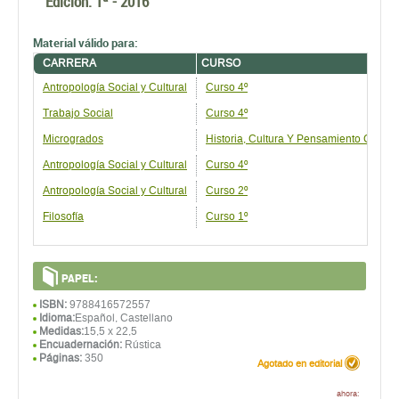
Edición:
1ª - 2016
Material válido para:
CARRERA
CURSO
Antropología Social y Cultural
Curso 4º
Trabajo Social
Curso 4º
Microgrados
Historia, Cultura Y Pensamiento Conte
Antropología Social y Cultural
Curso 4º
Antropología Social y Cultural
Curso 2º
Filosofía
Curso 1º
PAPEL:
ISBN:
9788416572557
Idioma:
Español, Castellano
Medidas:
15,5 x 22,5
Encuadernación:
Rústica
Páginas:
350
Agotado en editorial
ahora: