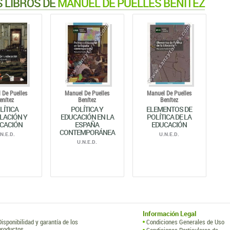
 LIBROS DE
MANUEL DE PUELLES BENÍTEZ
 De Puelles
Manuel De Puelles
Manuel De Puelles
enítez
Benítez
Benítez
LÍTICA
POLÍTICA Y
ELEMENTOS DE
LACIÓN Y
EDUCACIÓN EN LA
POLÍTICA DE LA
CACIÓN
ESPAÑA
EDUCACIÓN
CONTEMPORÁNEA
.N.E.D.
U.N.E.D.
U.N.E.D.
Información Legal
Disponibilidad y garantía de los
Condiciones Generales de Uso
productos