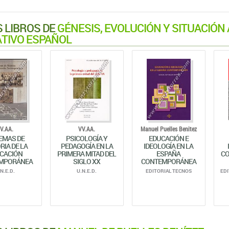
 LIBROS DE
GÉNESIS, EVOLUCIÓN Y SITUACIÓN
TIVO ESPAÑOL
V.AA.
VV.AA.
Manuel Puelles Benitez
EMAS DE
PSICOLOGÍA Y
EDUCACIÓN E
RIA DE LA
PEDAGOGÍA EN LA
IDEOLOGÍA EN LA
CACIÓN
PRIMERA MITAD DEL
ESPAÑA
C
MPORÁNEA
SIGLO XX
CONTEMPORÁNEA
.N.E.D.
U.N.E.D.
EDITORIAL TECNOS
EDI