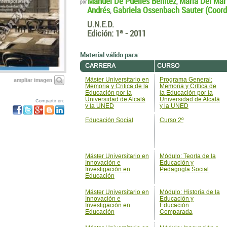
Manuel De Puelles Benítez
María Del Mar
,
por
Andrés
Gabriela Ossenbach Sauter (Coord
,
U.N.E.D.
Edición:
1ª - 2011
Material válido para:
CARRERA
CURSO
ampliar imagen
Máster Universitario en
Programa General:
Memoria y Critica de la
Memoria y Crítica de
Educación por la
la Educación por la
Universidad de Alcalá
Universidad de Alcalá
Compartir en:
y la UNED
y la UNED
Educación Social
Curso 2º
Máster Universitario en
Módulo: Teoría de la
Innovación e
Educación y
Investigación en
Pedagogía Social
Educación
Máster Universitario en
Módulo: Historia de la
Innovación e
Educación y
Investigación en
Educación
Educación
Comparada