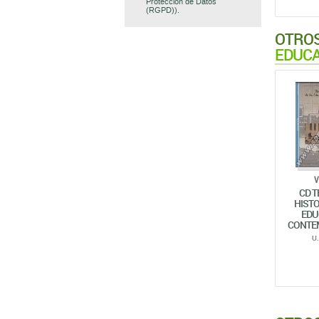
Protección de Datos
(RGPD)).
OTROS
EDUCA
V
CD T
HISTO
EDU
CONTE
U