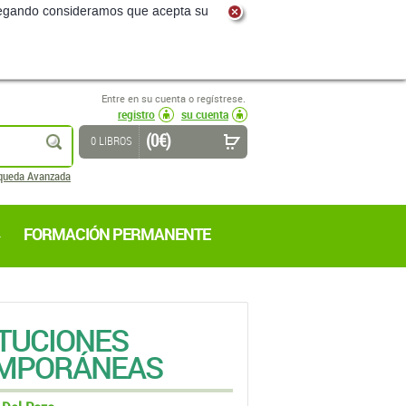
navegando consideramos que acepta su
Entre en su cuenta o regístrese.
registro
su cuenta
(0 €)
buscar
0 LIBROS
queda Avanzada
FORMACIÓN PERMANENTE
ITUCIONES
EMPORÁNEAS