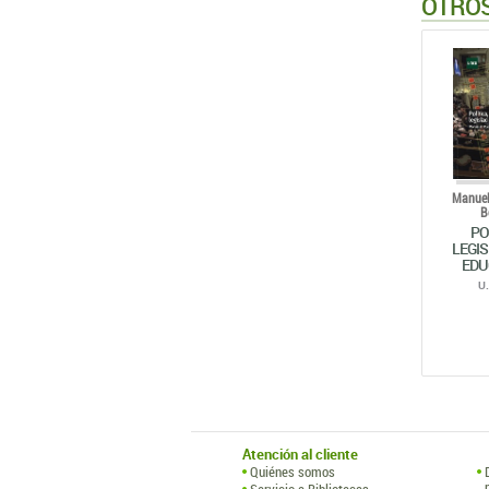
OTROS
Manuel
B
PO
LEGIS
EDU
U
Atención al cliente
Quiénes somos