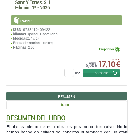
Idioma:
Español, Castellano
Medidas:
17 x 24
Encuadernación:
Rústica
Páginas:
216
Disponible
17,10 €
ahora:
antes:
18,00 €
comprar
und.
RESUMEN
ÍNDICE
RESUMEN DEL LIBRO
El planteamiento de esta obra es puramente formativo. No lo
hemos hecho en calidad de expertos ni tampoco con un afán
investigador. Verán ustedes que en él se habla del autismo, en
primera y en tercera persona; en primera persona desde la
experiencia de quienes lo viven día a día, en su trabajo y en la
cotidianidad de su propia vida. Pero también como aquel
observador que analiza y estudia el tema, con el filtro que