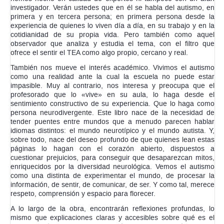
ofrece el sentir el TEA como algo propio, cercano y real.
También nos mueve el interés académico. Vivimos el autismo
como una realidad ante la cual la escuela no puede estar
impasible. Muy al contrario, nos interesa y preocupa que el
profesorado que lo «vive» en su aula, lo haga desde el
sentimiento constructivo de su experiencia. Que lo haga como
persona neurodivergente. Este libro nace de la necesidad de
tender puentes entre mundos que a menudo parecen hablar
idiomas distintos: el mundo neurotípico y el mundo autista. Y,
sobre todo, nace del deseo profundo de que quienes lean estas
páginas lo hagan con el corazón abierto, dispuestos a
cuestionar prejuicios, para conseguir que desaparezcan mitos,
enriquecidos por la diversidad neurológica. Vemos el autismo
como una distinta de experimentar el mundo, de procesar la
información, de sentir, de comunicar, de ser. Y como tal, merece
respeto, comprensión y espacio para florecer.
A lo largo de la obra, encontrarán reflexiones profundas, lo
mismo que explicaciones claras y accesibles sobre qué es el
autismo, cómo se manifiesta, cómo se vive y cómo debe
afrontarse para incluirlo en nuestra vida; escolar, pero también
social. Y ayudará a cuestionarse el papel y la función que
desempeñamos en este mundo tan particular, por lo que uno de
nuestros objetivos, es provocar el debate inter-reflexivo y la
interacción formativa. Tengamos en cuenta que el espectro