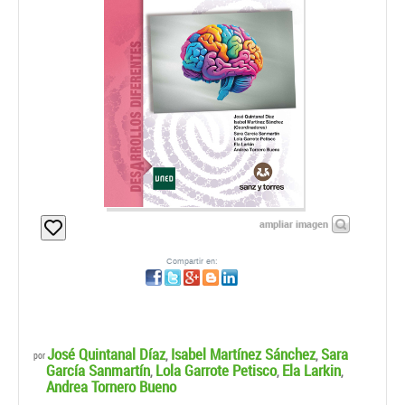
ampliar imagen
Compartir en:
José Quintanal Díaz
Isabel Martínez Sánchez
Sara
,
,
por
García Sanmartín
Lola Garrote Petisco
Ela Larkin
,
,
,
Andrea Tornero Bueno
Sanz Y Torres, S. L.
Edición:
1ª - 2026
PAPEL:
ISBN:
9788410409422