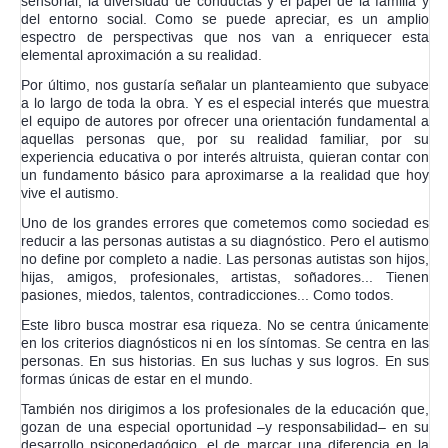
el equipo de autores por ofrecer una orientación fundamental a
aquellas personas que, por su realidad familiar, por su
experiencia educativa o por interés altruista, quieran contar con
un fundamento básico para aproximarse a la realidad que hoy
vive el autismo.
Uno de los grandes errores que cometemos como sociedad es
reducir a las personas autistas a su diagnóstico. Pero el autismo
no define por completo a nadie. Las personas autistas son hijos,
hijas, amigos, profesionales, artistas, soñadores... Tienen
pasiones, miedos, talentos, contradicciones... Como todos.
Este libro busca mostrar esa riqueza. No se centra únicamente
en los criterios diagnósticos ni en los síntomas. Se centra en las
personas. En sus historias. En sus luchas y sus logros. En sus
formas únicas de estar en el mundo.
También nos dirigimos a los profesionales de la educación que,
gozan de una especial oportunidad –y responsabilidad– en su
desarrollo psicopedagógico, el de marcar una diferencia en la
vida de una persona autista. Nos gustaría por ello, que su
lectura ofreciera una mirada más humana, más empática y
también más crítica, pues estamos convencidos que cada
intervención, cada decisión, cada palabra puede tener un
impacto profundo en el entorno del sujeto. Porque hablar de