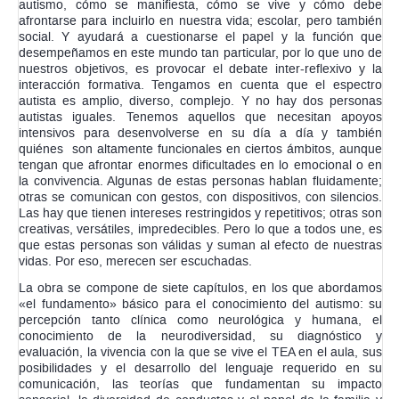
autista es amplio, diverso, complejo. Y no hay dos personas
autistas iguales. Tenemos aquellos que necesitan apoyos
intensivos para desenvolverse en su día a día y también
quiénes son altamente funcionales en ciertos ámbitos, aunque
tengan que afrontar enormes dificultades en lo emocional o en
la convivencia. Algunas de estas personas hablan fluidamente;
otras se comunican con gestos, con dispositivos, con silencios.
Las hay que tienen intereses restringidos y repetitivos; otras son
creativas, versátiles, impredecibles. Pero lo que a todos une, es
que estas personas son válidas y suman al efecto de nuestras
vidas. Por eso, merecen ser escuchadas.
La obra se compone de siete capítulos, en los que abordamos
«el fundamento» básico para el conocimiento del autismo: su
percepción tanto clínica como neurológica y humana, el
conocimiento de la neurodiversidad, su diagnóstico y
evaluación, la vivencia con la que se vive el TEA en el aula, sus
posibilidades y el desarrollo del lenguaje requerido en su
comunicación, las teorías que fundamentan su impacto
sensorial, la diversidad de conductas y el papel de la familia y
del entorno social. Como se puede apreciar, es un amplio
espectro de perspectivas que nos van a enriquecer esta
elemental aproximación a su realidad.
Por último, nos gustaría señalar un planteamiento que subyace
a lo largo de toda la obra. Y es el especial interés que muestra