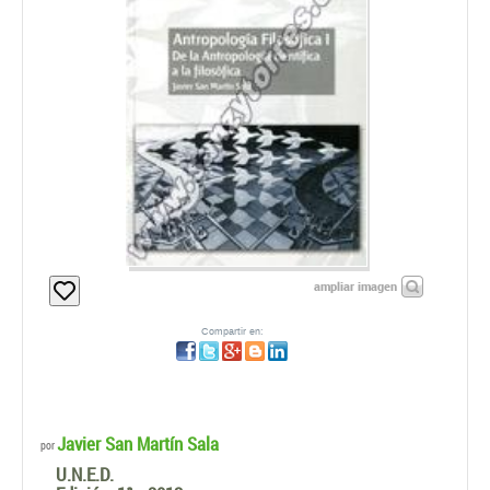
ampliar imagen
Compartir en:
Javier San Martín Sala
por
U.N.E.D.