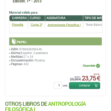
Edición:
1ª - 2013
Material válido para:
CARRERA
CURSO
ASIGNATURA
TIPO DE MATERIA
Antropología Filosófica I
Filosofía
Curso 2º
Texto Básico
PAPEL:
ISBN:
9788436266146
Idioma:
Español, Castellano
Medidas:
17 x 24
Encuadernación:
Rústica
Páginas:
432
Disponible
23,75 €
ahora:
antes:
25,00 €
comprar
und.
OTROS LIBROS DE
ANTROPOLOGÍA
FILOSÓFICA I