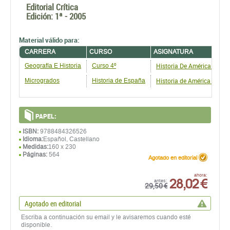
Editorial Crítica
Edición:
1ª - 2005
Material válido para:
CARRERA
CURSO
ASIGNATURA
Historia De América Mode
Geografía E Historia
Curso 4º
Historia de América Mode
Microgrados
Historia de España
PAPEL:
ISBN:
9788484326526
Idioma:
Español, Castellano
Medidas:
160 x 230
Páginas:
564
Agotado en editorial
28,02 €
ahora:
antes:
29,50 €
Agotado en editorial
Escriba a continuación su email y le avisaremos cuando esté
disponible.