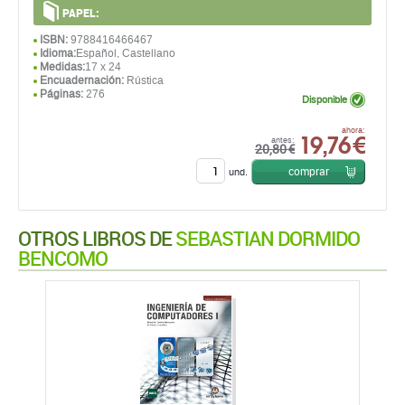
PAPEL:
ISBN:
9788416466467
Idioma:
Español, Castellano
Medidas:
17 x 24
Encuadernación:
Rústica
Páginas:
276
Disponible
19,76 €
ahora:
antes:
20,80 €
comprar
und.
OTROS LIBROS DE
SEBASTIAN DORMIDO
BENCOMO