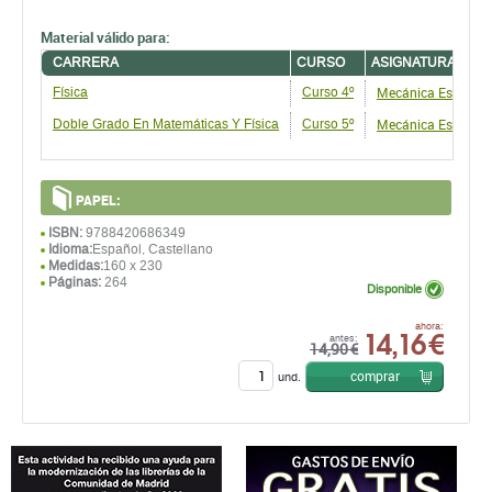
Material válido para:
CARRERA
CURSO
ASIGNATURA
Mecánica Estadísti
Física
Curso 4º
Mecánica Estadísti
Doble Grado En Matemáticas Y Física
Curso 5º
PAPEL:
ISBN:
9788420686349
Idioma:
Español, Castellano
Medidas:
160 x 230
Páginas:
264
Disponible
14,16 €
ahora:
antes:
14,90 €
comprar
und.