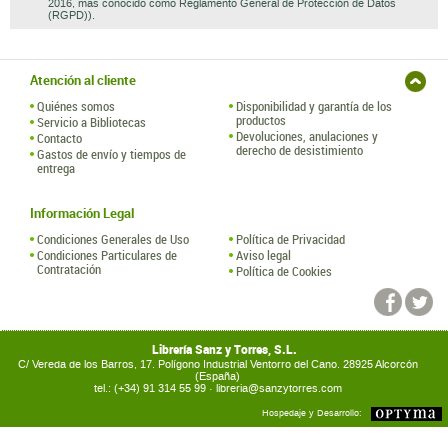
2016, mas conocido como Reglamento General de Protección de Datos
(RGPD)).
Atención al cliente
Quiénes somos
Disponibilidad y garantía de los
productos
Servicio a Bibliotecas
Devoluciones, anulaciones y
Contacto
derecho de desistimiento
Gastos de envío y tiempos de
entrega
Información Legal
Condiciones Generales de Uso
Política de Privacidad
Condiciones Particulares de
Aviso legal
Contratación
Política de Cookies
Librería Sanz y Torres, S.L.
C/ Vereda de los Barros, 17. Polígono Industrial Ventorro del Cano. 28925 Alcorcón
(España)
tel.: (+34) 91 314 55 99 ·
libreria@sanzytorres.com
Hospedaje y Desarrollo: