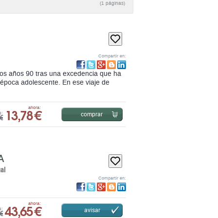
(1 páginas)
Compartir en:
los años 90 tras una excedencia que ha
u época adolescente. En ese viaje de
13,78 €
ahora:
comprar
s:
€
A
al
Compartir en:
43,65 €
ahora:
avisar
s:
€