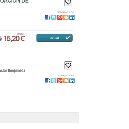
TUACIÓN DE
Compartir en:
15,20 €
ahora:
avisar
s:
€
astor Benjumeda
Compartir en: