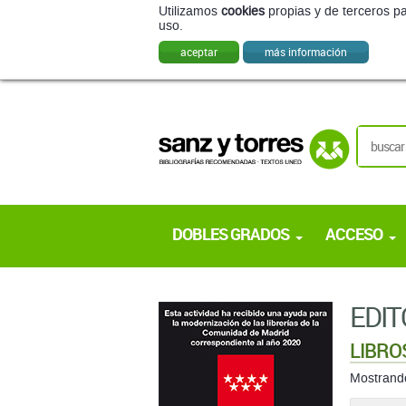
Utilizamos
cookies
propias y de terceros pa
uso.
aceptar
más información
DOBLES GRADOS
ACCESO
EDIT
LIBRO
Mostran