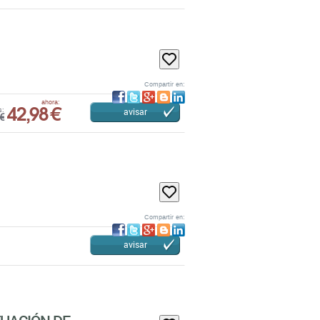
Compartir en:
42,98 €
ahora:
avisar
s:
€
Compartir en:
avisar