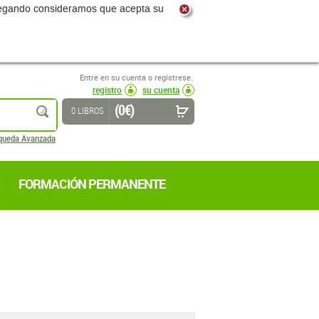
navegando consideramos que acepta su
Entre en su cuenta o regístrese.
registro
su cuenta
(0 €)
buscar
0 LIBROS
queda Avanzada
FORMACIÓN PERMANENTE