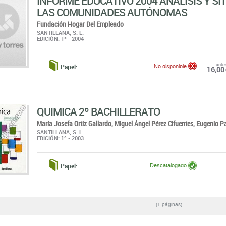
INFORME EDUCATIVO 2004 ANÁLISIS Y SI
LAS COMUNIDADES AUTÓNOMAS
Fundación Hogar Del Empleado
SANTILLANA, S. L.
EDICIÓN: 1ª - 2004
ante
Papel:
No disponible
16,00 
QUIMICA 2º BACHILLERATO
María Josefa Ortiz Gallardo,
Miguel Ángel Pérez Cifuentes,
Eugenio P
SANTILLANA, S. L.
EDICIÓN: 1ª - 2003
Papel:
Descatalogado
(1 páginas)