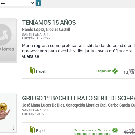
ordenar
TENÍAMOS 15 AÑOS
Nando López,
Nicolás Castell
SANTILLANA, S. L.
EDICIÓN: 1ª - 2025
Manu regresa como profesor al instituto donde estudió en 
aprovechado para escribir y dibujar la novela gráfica de s
vuelta se ...
ante
Papel:
Disponible
14,50 
GRIEGO 1º BACHILLERATO SERIE DESCIFR
José María Lucas De Dios,
Concepción Morales Otal,
Carlos García Gu
SANTILLANA, S. L.
EDICIÓN: 2015
ante
Papel:
Sin Existencias. Sin fecha
45,95 
conocida de disponibilidad