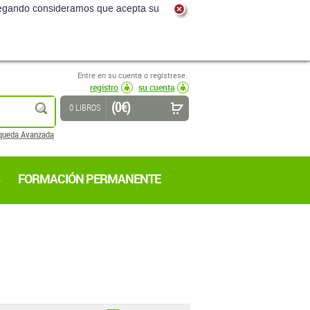
navegando consideramos que acepta su
Entre en su cuenta o regístrese.
registro
su cuenta
(0 €)
buscar
0 LIBROS
queda Avanzada
FORMACIÓN PERMANENTE