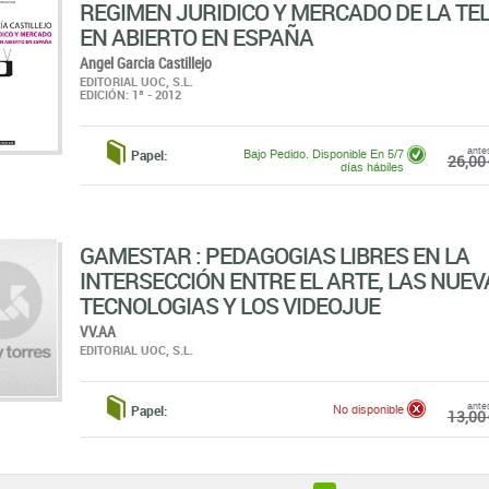
REGIMEN JURIDICO Y MERCADO DE LA TEL
EN ABIERTO EN ESPAÑA
Angel Garcia Castillejo
EDITORIAL UOC, S.L.
EDICIÓN: 1ª - 2012
ante
Papel:
Bajo Pedido. Disponible En 5/7
26,00 
días hábiles
GAMESTAR : PEDAGOGIAS LIBRES EN LA
INTERSECCIÓN ENTRE EL ARTE, LAS NUEV
TECNOLOGIAS Y LOS VIDEOJUE
VV.AA
EDITORIAL UOC, S.L.
ante
Papel:
No disponible
13,00 