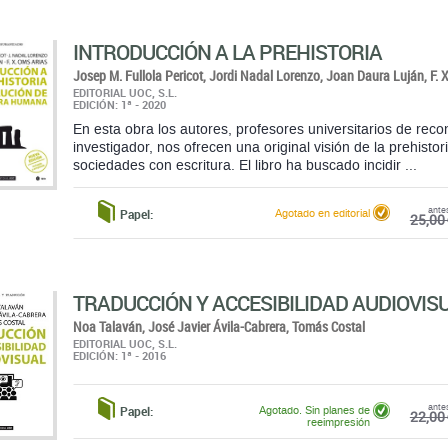
INTRODUCCIÓN A LA PREHISTORIA
Josep M. Fullola Pericot,
Jordi Nadal Lorenzo,
Joan Daura Luján,
F. 
EDITORIAL UOC, S.L.
EDICIÓN: 1ª - 2020
En esta obra los autores, profesores universitarios de rec
investigador, nos ofrecen una original visión de la prehisto
sociedades con escritura. El libro ha buscado incidir ...
ante
Papel:
Agotado en editorial
25,00 
TRADUCCIÓN Y ACCESIBILIDAD AUDIOVIS
Noa Talaván,
José Javier Ávila-Cabrera,
Tomás Costal
EDITORIAL UOC, S.L.
EDICIÓN: 1ª - 2016
ante
Papel:
Agotado. Sin planes de
22,00 
reeimpresión