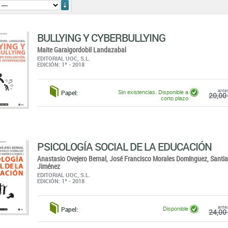
ordenar
BULLYING Y CYBERBULLYING
Maite Garaigordobil Landazabal
EDITORIAL UOC, S.L.
EDICIÓN: 1ª - 2018
ante
Papel:
Sin existencias. Disponible a
20,00 
corto plazo
PSICOLOGÍA SOCIAL DE LA EDUCACIÓN
Anastasio Ovejero Bernal,
José Francisco Morales Domínguez,
Santi
Jiménez
EDITORIAL UOC, S.L.
EDICIÓN: 1ª - 2018
ante
Papel:
Disponible
24,00 