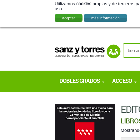
Utilizamos
cookies
propias y de terceros pa
uso.
aceptar
más información
DOBLES GRADOS
ACCESO
EDIT
LIBRO
Mostran