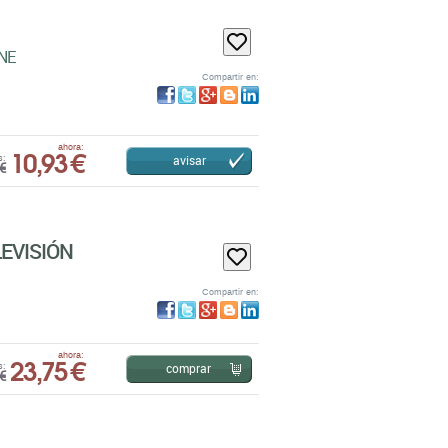
NE
Compartir en:
10,93 €
ahora:
avisar
s:
€
EVISIÓN
Compartir en:
23,75 €
ahora:
comprar
s:
€