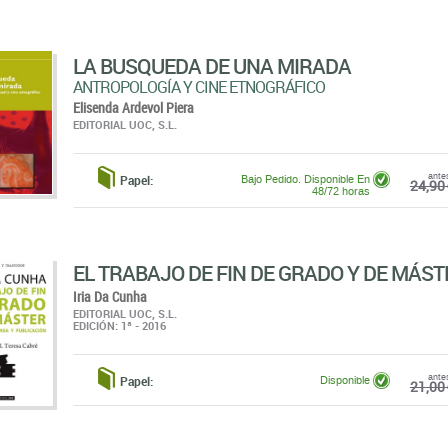
LA BUSQUEDA DE UNA MIRADA
ANTROPOLOGÍA Y CINE ETNOGRÁFICO
Elisenda Ardevol Piera
EDITORIAL UOC, S.L.
ante
Papel:
Bajo Pedido. Disponible En
24,90 
48/72 horas
EL TRABAJO DE FIN DE GRADO Y DE MÁST
Iria Da Cunha
EDITORIAL UOC, S.L.
EDICIÓN: 1ª - 2016
ante
Papel:
Disponible
21,00 