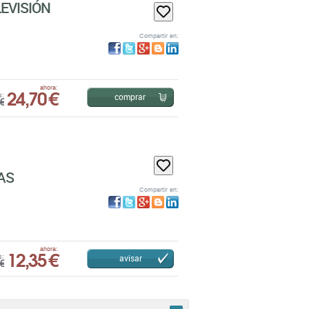
EVISIÓN
Compartir en:
24,70 €
ahora:
comprar
s:
€
AS
Compartir en:
12,35 €
ahora:
avisar
s:
€