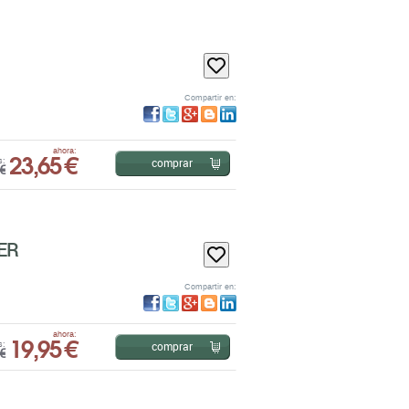
Compartir en:
23,65 €
ahora:
comprar
s:
€
ER
Compartir en:
19,95 €
ahora:
comprar
s:
€