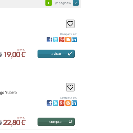
1
(2 páginas)
Compartir en:
19,00 €
ahora:
avisar
s:
€
ago Yubero
Compartir en:
22,80 €
ahora:
comprar
s:
€