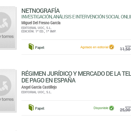
NETNOGRAFÍA
INVESTIGACIÓN, ANÁLISIS E INTERVENCIÓN SOCIAL ONLI
Miguel Del Fresno García
EDITORIAL UOC, S.L.
EDICIÓN: 1ª ED., 1ª IMP.
ante
Papel:
Agotado en editorial
11,50 
RÉGIMEN JURÍDICO Y MERCADO DE LA TEL
DE PAGO EN ESPAÑA
Angel Garcia Castillejo
EDITORIAL UOC, S.L.
ante
Papel:
Disponible
25,00 