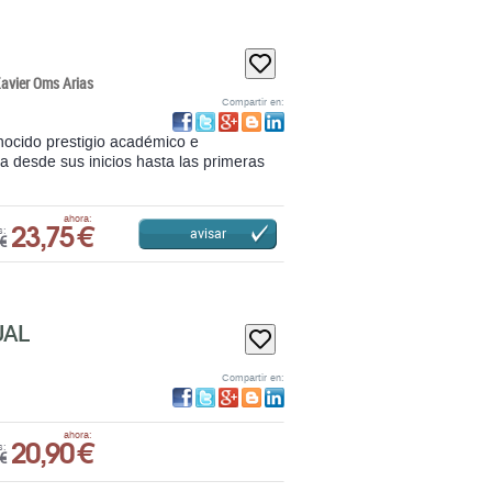
Xavier Oms Arias
Compartir en:
onocido prestigio académico e
ria desde sus inicios hasta las primeras
23,75 €
ahora:
avisar
s:
€
UAL
Compartir en:
20,90 €
ahora:
s:
€