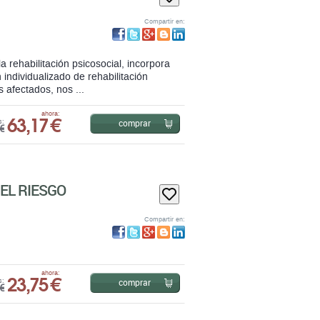
a rehabilitación psicosocial, incorpora
 individualizado de rehabilitación
 afectados, nos ...
63,17 €
ahora:
comprar
s:
€
EL RIESGO
Compartir en:
23,75 €
ahora:
comprar
s:
€
S Y DE LA