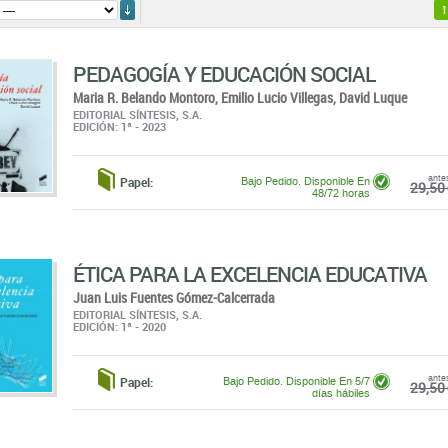
PEDAGOGÍA Y EDUCACIÓN SOCIAL
Maria R. Belando Montoro,
Emilio Lucio Villegas,
David Luque
EDITORIAL SÍNTESIS, S.A.
EDICIÓN: 1ª - 2023
ante
Papel:
Bajo Pedido. Disponible En
29,50 
48/72 horas
ÉTICA PARA LA EXCELENCIA EDUCATIVA
Juan Luis Fuentes Gómez-Calcerrada
EDITORIAL SÍNTESIS, S.A.
EDICIÓN: 1ª - 2020
ante
Papel:
Bajo Pedido. Disponible En 5/7
29,50 
días hábiles
HISTORIA DE LA TEORÍA SOCIOLÓGICA
Javier Rodríguez Martínez,
Héctor Romero Ramos,
Julio del Pino Art
EDITORIAL SÍNTESIS, S.A.