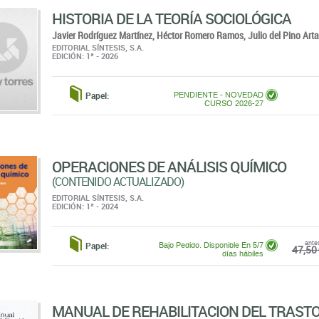
EDICIÓN: 1ª - 2026
Papel:
PENDIENTE - NOVEDAD
CURSO 2026-27
OPERACIONES DE ANÁLISIS QUÍMICO
(CONTENIDO ACTUALIZADO)
EDITORIAL SÍNTESIS, S.A.
EDICIÓN: 1ª - 2024
ante
Papel:
Bajo Pedido. Disponible En 5/7
47,50 
días hábiles
MANUAL DE REHABILITACION DEL TRAST
MENTAL GRAVE
Andrés Blanco,
Daniel Navarro,
Ananias Pastor
EDITORIAL SÍNTESIS, S.A.
EDICIÓN: 1ª - 2010