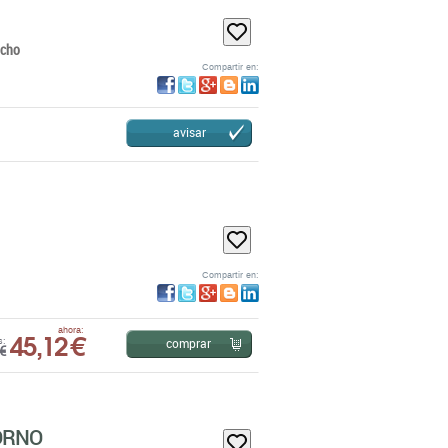
avisar
Compartir en:
45,12 €
ahora:
comprar
s:
€
ORNO
Compartir en: