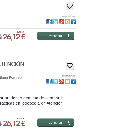
26,12 €
ahora:
comprar
s:
€
ATENCIÓN
Compartir en:
tiana Escorcia
 por un deseo genuino de compartir
prácticas en logopedia en Atención
26,12 €
ahora:
comprar
s:
€
s)