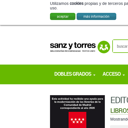
Utilizamos
cookies
propias y de terceros pa
uso.
aceptar
más información
DOBLES GRADOS
ACCESO
EDIT
LIBRO
Mostran
ordenar: