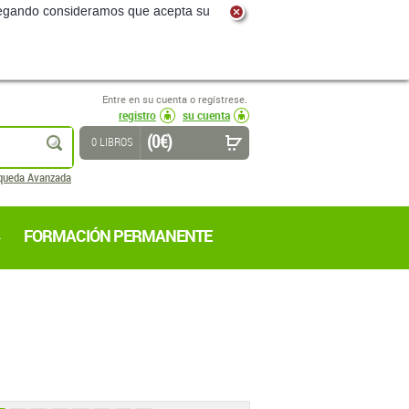
navegando consideramos que acepta su
Entre en su cuenta o regístrese.
registro
su cuenta
(0 €)
buscar
0 LIBROS
queda Avanzada
FORMACIÓN PERMANENTE
2
3
4
5
6
7
8
(18 páginas)