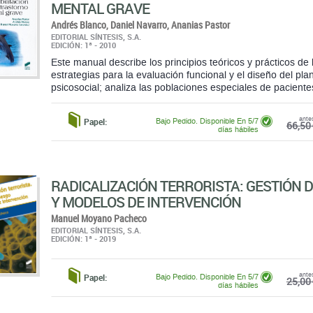
Este manual describe los principios teóricos y prácticos de l
estrategias para la evaluación funcional y el diseño del plan
psicosocial; analiza las poblaciones especiales de pacientes
ante
Papel:
Bajo Pedido. Disponible En 5/7
66,50 
días hábiles
RADICALIZACIÓN TERRORISTA: GESTIÓN D
Y MODELOS DE INTERVENCIÓN
Manuel Moyano Pacheco
EDITORIAL SÍNTESIS, S.A.
EDICIÓN: 1ª - 2019
ante
Papel:
Bajo Pedido. Disponible En 5/7
25,00 
días hábiles
ANÁLISIS DE DATOS EN CIENCIAS SOCIALE
SALUD II