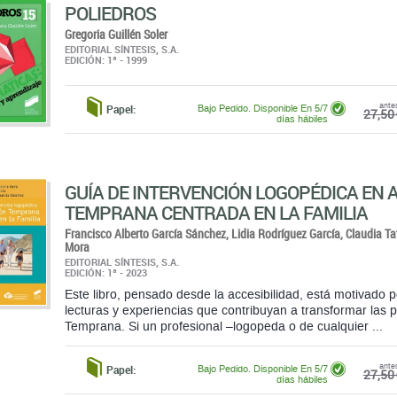
ante
Papel:
Bajo Pedido. Disponible En 5/7
27,50 
días hábiles
GUÍA DE INTERVENCIÓN LOGOPÉDICA EN 
TEMPRANA CENTRADA EN LA FAMILIA
Francisco Alberto García Sánchez,
Lidia Rodríguez García,
Claudia Ta
Mora
EDITORIAL SÍNTESIS, S.A.
EDICIÓN: 1ª - 2023
Este libro, pensado desde la accesibilidad, está motivado
lecturas y experiencias que contribuyan a transformar las 
Temprana. Si un profesional –logopeda o de cualquier ...
ante
Papel:
Bajo Pedido. Disponible En 5/7
27,50 
días hábiles
1
2
3
4
5
6
7
8
(18 página