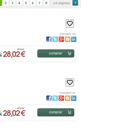
Compartir en:
28,02 €
ahora:
comprar
s:
€
Compartir en:
28,02 €
ahora:
comprar
s:
€
acho
Compartir en: