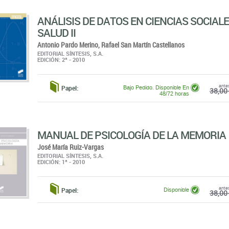
Antonio Pardo Merino,
Rafael San Martín Castellanos
EDITORIAL SÍNTESIS, S.A.
EDICIÓN: 2ª - 2010
ante
Papel:
Bajo Pedido. Disponible En
38,00 
48/72 horas
MANUAL DE PSICOLOGÍA DE LA MEMORIA
José María Ruiz-Vargas
EDITORIAL SÍNTESIS, S.A.
EDICIÓN: 1ª - 2010
ante
Papel:
Disponible
38,00 
POLIEDROS
Gregoria Guillén Soler
EDITORIAL SÍNTESIS, S.A.
EDICIÓN: 1ª - 1999