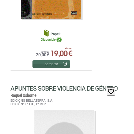
Papel:
Disponible
19,00 €
ahora:
antes:
20,00 €
comprar
APUNTES SOBRE VIOLENCIA DE GÉNERO
Raquel Osborne
EDICIONS BELLATERRA, S.A.
EDICIÓN: 1ª ED., 1ª IMP.