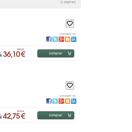
(1 páginas)
Compartir en:
36,10 €
ahora:
comprar
s:
€
Compartir en:
42,75 €
ahora:
comprar
s:
€