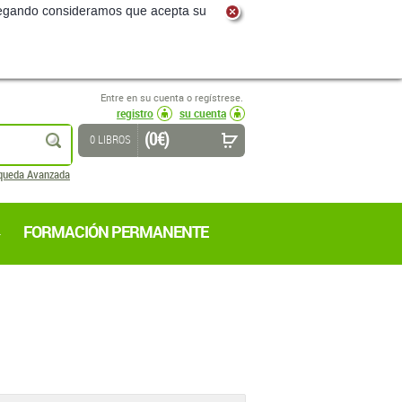
navegando consideramos que acepta su
Entre en su cuenta o regístrese.
registro
su cuenta
(0 €)
buscar
0 LIBROS
queda Avanzada
FORMACIÓN PERMANENTE