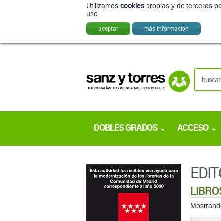
Utilizamos
cookies
propias y de terceros pa
uso.
aceptar
más información
DOBLES GRADOS
ACCESO
EDIT
LIBRO
Mostran