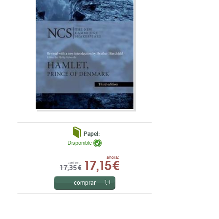
Papel:
Disponible
17,15 €
ahora:
antes:
17,35 €
comprar