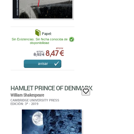
Papel:
Sin Existencias. Sin fecha conocida de
disponibilidad
8,47 €
ahora:
antes:
8,92 €
avisar
HAMLET PRINCE OF DENMARK
William Shakespeare
CAMBRIDGE UNIVERSITY PRESS
EDICIÓN: 3ª - 2019