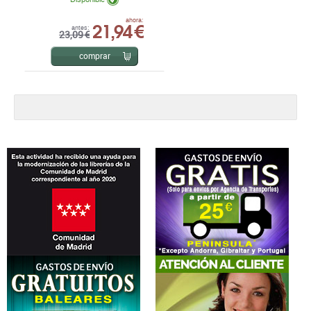
21,94 €
ahora:
antes:
23,09 €
comprar