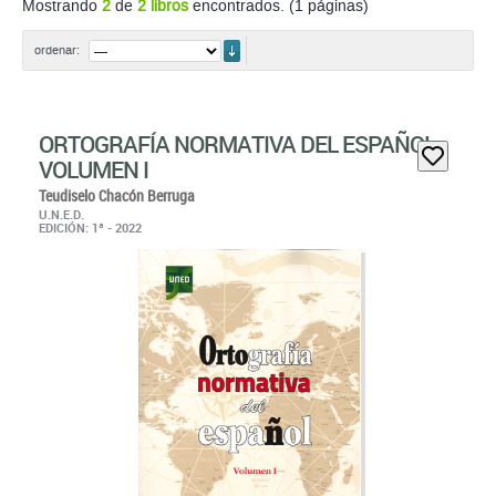
Mostrando
2
de
2 libros
encontrados. (1 páginas)
ordenar
ordenar:
ORTOGRAFÍA NORMATIVA DEL ESPAÑOL
VOLUMEN I
Teudiselo Chacón Berruga
U.N.E.D.
EDICIÓN: 1ª - 2022