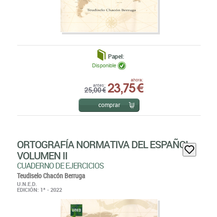
Papel:
Disponible
23,75 €
ahora:
antes:
25,00 €
comprar
ORTOGRAFÍA NORMATIVA DEL ESPAÑOL
VOLUMEN II
CUADERNO DE EJERCICIOS
Teudiselo Chacón Berruga
U.N.E.D.
EDICIÓN: 1ª - 2022