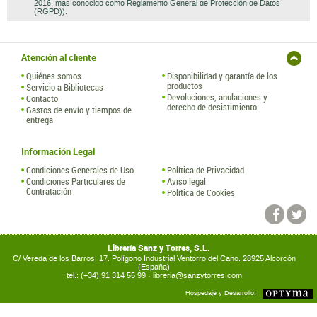
2016, mas conocido como Reglamento General de Protección de Datos
(RGPD)).
Atención al cliente
Quiénes somos
Disponibilidad y garantía de los
productos
Servicio a Bibliotecas
Devoluciones, anulaciones y
Contacto
derecho de desistimiento
Gastos de envío y tiempos de
entrega
Información Legal
Condiciones Generales de Uso
Política de Privacidad
Condiciones Particulares de
Aviso legal
Contratación
Política de Cookies
Librería Sanz y Torres, S.L.
C/ Vereda de los Barros, 17. Polígono Industrial Ventorro del Cano. 28925 Alcorcón
(España)
tel.: (+34) 91 314 55 99 ·
libreria@sanzytorres.com
Hospedaje y Desarrollo: