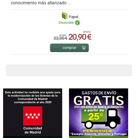
conocimiento más afianzado ...
Papel:
Disponible
20,90 €
ahora:
antes:
22,00 €
comprar