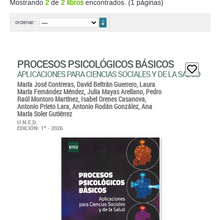
Mostrando
2
de
2 libros
encontrados. (1 páginas)
ordenar
ordenar:
PROCESOS PSICOLÓGICOS BÁSICOS
APLICACIONES PARA CIENCIAS SOCIALES Y DE LA SALUD
María José Contreras,
David Beltrán Guerrero,
Laura
María Fernández Méndez,
Julia Mayas Arellano,
Pedro
Raúl Montoro Martínez,
Isabel Orenes Casanova,
Antonio Prieto Lara,
Antonio Rodán González,
Ana
María Soler Gutiérrez
U.N.E.D.
EDICIÓN: 1ª - 2026