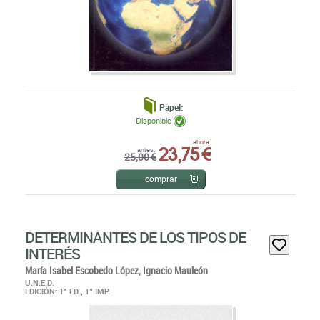
Papel:
Disponible
23,75 €
ahora:
antes:
25,00 €
comprar
DETERMINANTES DE LOS TIPOS DE
INTERÉS
María Isabel Escobedo López,
Ignacio Mauleón
U.N.E.D.
EDICIÓN: 1ª ED., 1ª IMP.