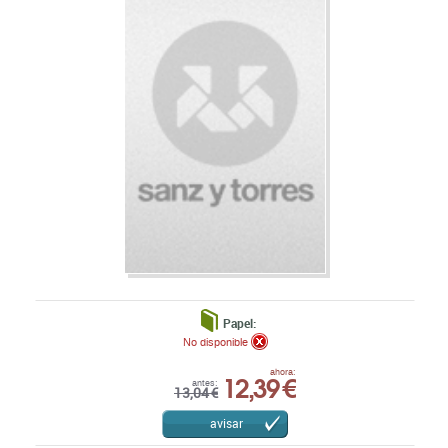
Papel:
No disponible
12,39 €
ahora:
antes:
13,04 €
avisar