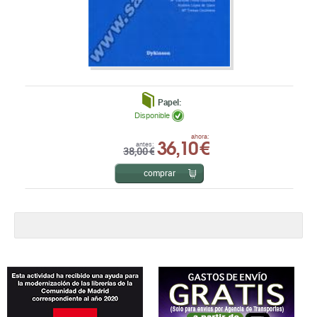
Papel:
Disponible
36,10 €
ahora:
antes:
38,00 €
comprar