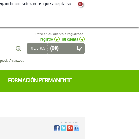
navegando consideramos que acepta su
Entre en su cuenta o regístrese.
registro
su cuenta
(0 €)
buscar
0 LIBROS
queda Avanzada
FORMACIÓN PERMANENTE
Compartir en: