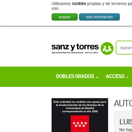
Utilizamos
cookies
propias y de terceros pa
uso.
aceptar
más información
DOBLES GRADOS
ACCESO
AUT
LUI
No hay