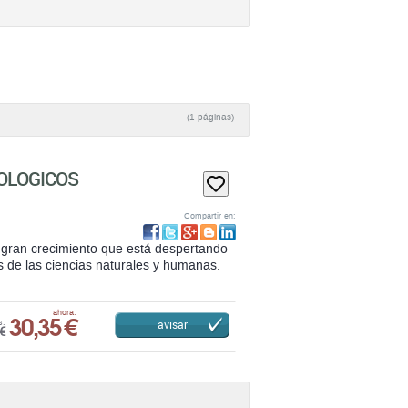
(1 páginas)
OLOGICOS
Compartir en:
e gran crecimiento que está despertando
s de las ciencias naturales y humanas.
30,35 €
ahora:
avisar
s:
€