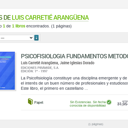
S DE
LUIS CARRETIÉ ARANGÜENA
do
1
de
1 libros
encontrados. (1 páginas)
ordenar
PSICOFISIOLOGIA FUNDAMENTOS METOD
Luis Carretié Arangüena,
Jaime Iglesias Dorado
EDICIONES PIRÁMIDE, S.A.
EDICIÓN: 1ª - 1997
La Psicofisiología constituye una disciplina emergente y d
el interés de un buen número de profesionales y estudioso
Este libro, el primero en castellano ...
ante
Papel:
Sin Existencias. Sin fecha
31,95 
conocida de disponibilidad
(1 páginas)